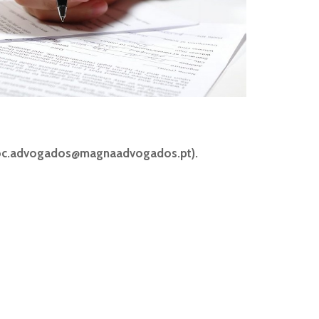
oc.advogados@magnaadvogados.pt
).