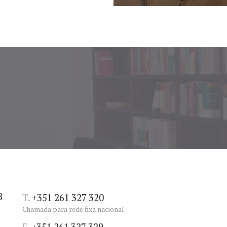
B
T.
+351 261 327 320
Chamada para rede fixa nacional
F.
+351 261 327 329